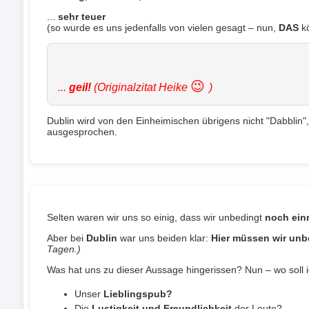
...
sehr teuer
(so wurde es uns jedenfalls von vielen gesagt – nun,
DAS
kö
😉
...
geil!
(Originalzitat Heike
)
Dublin wird von den Einheimischen übrigens nicht "Dabblin
ausgesprochen.
Selten waren wir uns so einig, dass wir unbedingt
noch ein
Aber bei
Dublin
war uns beiden klar:
Hier müssen wir unb
Tagen.)
Was hat uns zu dieser Aussage hingerissen? Nun – wo soll 
Unser
Lieblingspub?
Die
Lustigkeit und Freundlichkeit
der Leute?