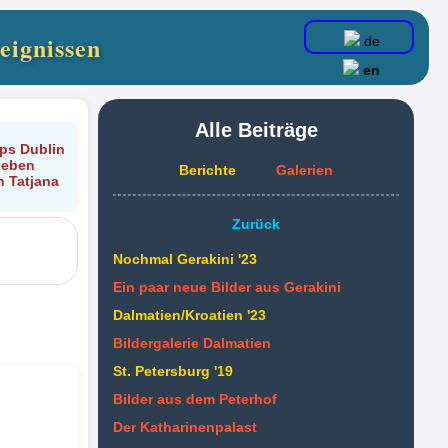
eignissen
de
en
Alle Beiträge
pps Dublin
ieben
Berichte
Galerien
n Tatjana
Zurück
Nochmal Gerakini '23
Ein paar neue Bilder aus Gerakini
Dalmatien/Kroatien '23
Bildergalerie Dalmatien
St. Petersburg '19
Bilder aus dem Peterhof
Der Katharinenpalast