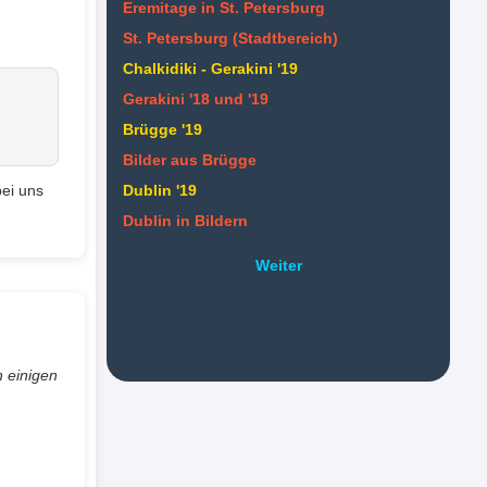
Eremitage in St. Petersburg
St. Petersburg (Stadtbereich)
Chalkidiki - Gerakini '19
Gerakini '18 und '19
Brügge '19
Bilder aus Brügge
bei uns
Dublin '19
Dublin in Bildern
Weiter
h einigen