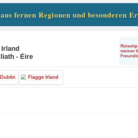
 aus fernen Regionen und besonderen Er
Reiseti
 Irland
meiner l
liath - Éire
Freundi