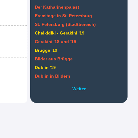
Der Katharinenpalast
Eremitage in St. Petersburg
St. Petersburg (Stadtbereich)
Chalkidiki - Gerakini '19
Gerakini '18 und '19
Brügge '19
Bilder aus Brügge
Dublin '19
Dublin in Bildern
Weiter