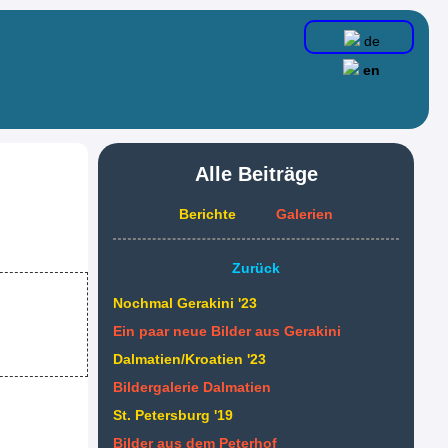
de
en
Alle Beiträge
Berichte
Galerien
Zurück
Nochmal Gerakini '23
Ein paar neue Bilder aus Gerakini
Dalmatien/Kroatien '23
Bildergalerie Dalmatien
St. Petersburg '19
Bilder aus dem Peterhof